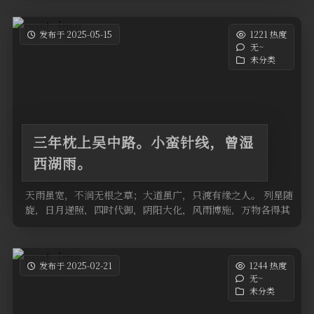
发布于 2025-05-15
1221 热度
无~
未分类
三年枕上吴中路。小蛮针线，曾湿
西湖雨。
天雨虽宽，不润无根之草；大道虽广，只渡有缘之人。 列星随
旋，日月递照，四时代御，阴阳大化，风雨博施，万物各得其
和以生，各得其养以成 …
发布于 2025-02-21
1244 热度
无~
未分类